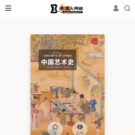
0
2.7K