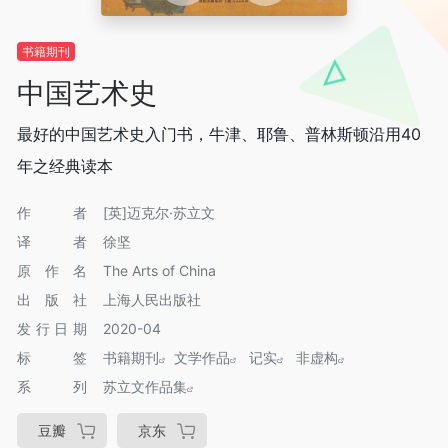
书籍期刊
中国艺术史
最好的中国艺术史入门书，牛津、耶鲁、普林斯顿沿用40
年之经典读本
作者
[英]迈克尔·苏立文
译者
徐坚
原作名
The Arts of China
出版社
上海人民出版社
发行日期
2020-04
标签
书籍期刊
文学作品
记实
非虚构
系列
苏立文作品集
豆瓣
京东