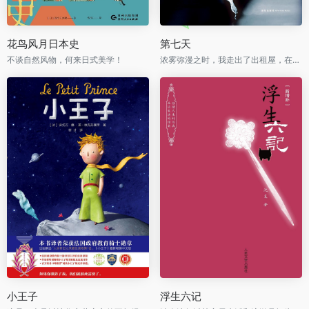
花鸟风月日本史
第七天
不谈自然风物，何来日式美学！
浓雾弥漫之时，我走出了出租屋，在空虚混沌的城市里孑孓而行。
小王子
浮生六记