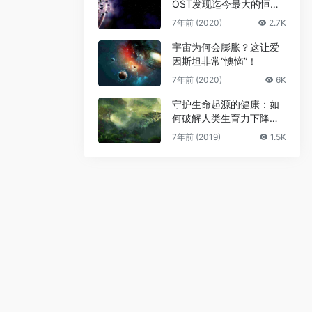
OST发现迄今最大的恒星
级黑洞
7年前 (2020)
2.7K
宇宙为何会膨胀？这让爱
因斯坦非常“懊恼”！
7年前 (2020)
6K
守护生命起源的健康：如
何破解人类生育力下降难
题
7年前 (2019)
1.5K