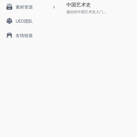
中国艺术史
素材资源
最好的中国艺术史入门书，牛津、耶鲁、普林斯顿沿用40年之经典读本
UED团队
友情链接