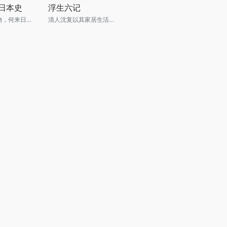
日本史
浮生六记
不谈自然风物，何来日式美学！
清人沈复以其家居生活和浪游见闻为内容写成的《浮生六记》，为中国文学史上的一支奇葩。