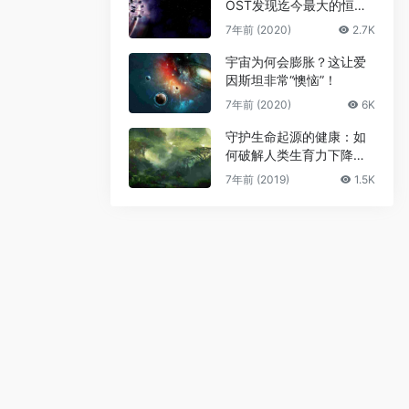
OST发现迄今最大的恒星
级黑洞
7年前 (2020)
2.7K
宇宙为何会膨胀？这让爱
因斯坦非常“懊恼”！
7年前 (2020)
6K
守护生命起源的健康：如
何破解人类生育力下降难
题
7年前 (2019)
1.5K