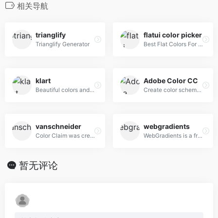
相关导航
trianglify
flatui color picker
Trianglify Generator
Best Flat Colors For UI Design
klart
Adobe Color CC
Beautiful colors and designs to your inbox every week
Create color schemes with the color wheel or browse thousands of color combinations from the Color community.
vanschneider
webgradients
Color Claim was created in 2012 by Tobias van Schneider with the goal to collect & combine unique colors for my future projects.
WebGradients is a free collection of 180 linear gradients that you can use as content backdrops in any part of your website.
暂无评论