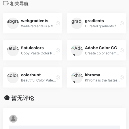
相关导航
webgradients
gradients
WebGradients is a free collection of 180 linear gradients that you can use as content backdrops in any part of your website.
Curated gradients for designers and developers
flatuicolors
Adobe Color CC
Copy Paste Color Pallette from Flat UI Theme
Create color schemes with the color wheel or browse thousands of color combinations from the Color community.
colorhunt
khroma
Beautiful Color Palettes
Khroma is the fastest way to discover, search, and save color combos you'll want to use.
暂无评论