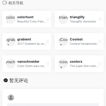
相关导航
colorhunt
trianglify
Beautiful Color Palettes
Trianglify Generator
grabient
Coolest
2017 Grabient by unfold
Coolest handpicked Gradient Hues for your next super ⚡ amazing stuff
vanschneider
coolors
Color Claim was created in 2012 by Tobias van Schneider with the goal to collect & combine unique colors for my future projects.
The super fast color schemes generator!
暂无评论