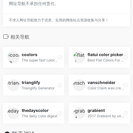
网址导航不承担任何责任。
不求人网址导航致力于优质、实用的网络站点资源收集与分享！
相关导航
coolors
flatui color picker
The super fast color schemes generator!
Best Flat Colors For UI Design
trianglify
vanschneider
Trianglify Generator
Color Claim was created in 2012 by Tobias van Schneider with the goal to collect & combine unique colors for my future projects.
thedayscolor
grabient
The daily color digest
2017 Grabient by unfold