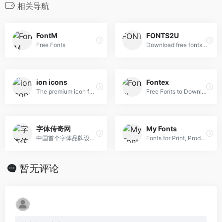
相关导航
FontM
FONTS2U
Free Fonts
Download free fonts for Windows and Macintosh.
ion icons
Fontex
The premium icon font for Ionic Framework
Free Fonts to Download + Premium Typefaces
字体传奇网
My Fonts
中国首个字体品牌设计师交流网
Fonts for Print, Products & Screens
暂无评论