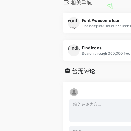
相关导航
Font Awesome Icon
The complete set of 675 icon
FindIcons
Search through 300,000 free 
暂无评论