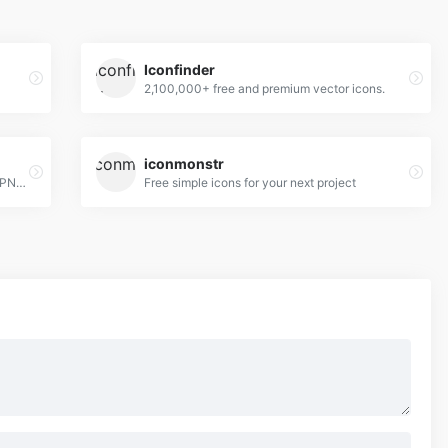
Iconfinder
2,100,000+ free and premium vector icons.
iconmonstr
634,000+ Free vector icons in SVG, PSD, PNG, EPS format or as ICON FONT.
Free simple icons for your next project