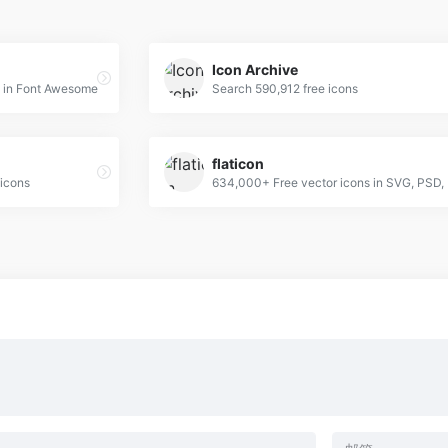
Icon Archive
s in Font Awesome
Search 590,912 free icons
flaticon
icons