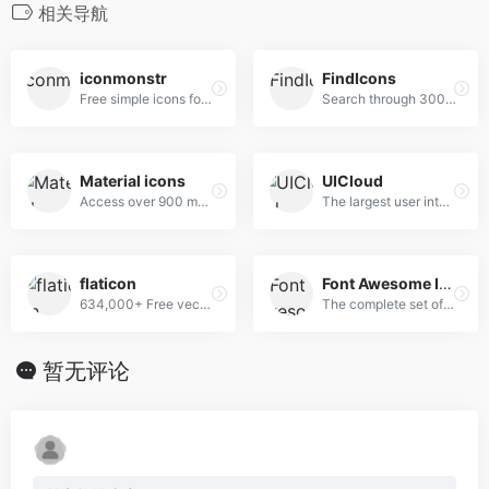
相关导航
iconmonstr
FindIcons
Free simple icons for your next project
Search through 300,000 free icons
Material icons
UICloud
Access over 900 material system icons, available in a variety of sizes and densities, and as a web font.
The largest user interface design database in the world.
flaticon
Font Awesome Icon
634,000+ Free vector icons in SVG, PSD, PNG, EPS format or as ICON FONT.
The complete set of 675 icons in Font Awesome
暂无评论