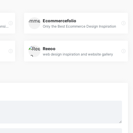
Ecommercefolio
A ton of CSS, jQuery, and JavaScript responsive navigation examples, demos, and tutorials from all over the web.
Only the Best Ecommerce Design Inspiration
Reeoo
web design inspiration and website gallery