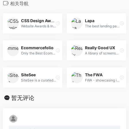
相关导航
CSS Design Awards
Lapa
Website Awards & Inspiration - CSS Gallery
The best landing page design inspiration from around the web.
Ecommercefolio
Really Good UX
Only the Best Ecommerce Design Inspiration
A library of screenshots and examples of really good UX. Brought to you by
SiteSee
The FWA
SiteSee is a curated gallery of beautiful, modern websites collections.
FWA - showcasing innovation every day since 2000
暂无评论