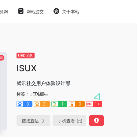
源网
网站提交
关于本站
UED团队
国
ISUX
腾讯社交用户体验设计部
标签：
UED团队
3
3-
1
0
1+
链接直达
手机查看