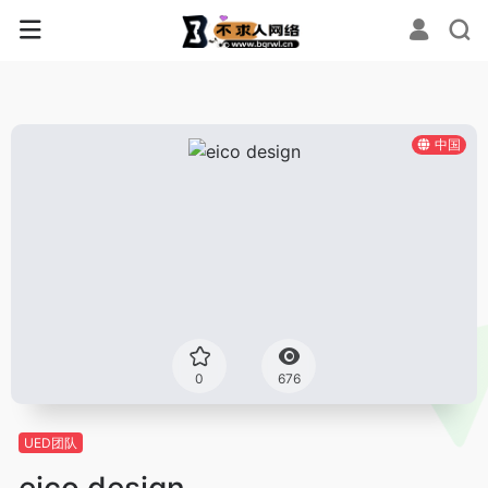
中国
0
676
UED团队
eico design