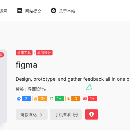
源网
网站提交
关于本站
常用工具
界面设计
国
figma
Design, prototype, and gather feedback all in one p
标签：
界面设计
2
3-
1+
0
1+
链接直达
手机查看