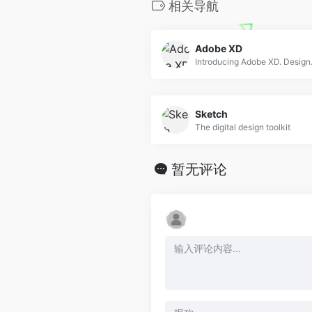
相关导航
Adobe XD
Sketch
The digital design toolkit
暂无评论