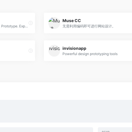
Muse CC
Introducing Adobe XD. Design. Prototype. Experience.
无需利用编码即可进行网站设计。
invisionapp
Powerful design prototyping tools