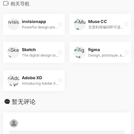
相关导航
invisionapp
Muse CC
Powerful design prototyping tools
无需利用编码即可进行网站设计。
Sketch
figma
The digital design toolkit
Design, prototype, and gather feedback all in one place with Figma.
Adobe XD
Introducing Adobe XD. Design. Prototype. Experience.
暂无评论