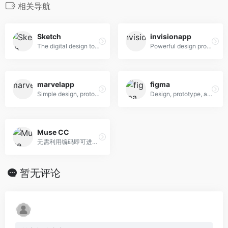
相关导航
Sketch
invisionapp
The digital design toolkit
Powerful design prototyping tools
marvelapp
figma
Simple design, prototyping and collaboration
Design, prototype, and gather feedback all in one place with Figma.
Muse CC
无需利用编码即可进行网站设计。
暂无评论