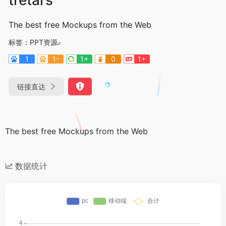
The best free Mockups from the Web
标签：
PPT资源
1
1-
1+
0
1+
链接直达
The best free Mockups from the Web
数据统计