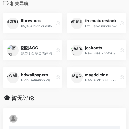
相关导航
librestock
freenaturestock
65,084 high quality do-what-ever-you-want stock photos
Exclusive mindblowing freebies for designers and developers
图图ACG
jeshoots
致力于分享全网高清好看的图片
New Free Photos & Mockups in to your Inbox!
hdwallpapers
magdeleine
High Definition Wallpapers & Desktop Backgrounds
HAND-PICKED FREE PHOTOS FOR YOUR INSPIRATION
暂无评论