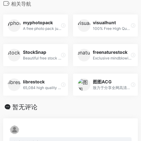
相关导航
myphotopack
visualhunt
A free photo pack just for you. Every month.
100% Free High Quality Photos
StockSnap
freenaturestock
Beautiful free stock photos
Exclusive mindblowing freebies for designers and developers
librestock
图图ACG
65,084 high quality do-what-ever-you-want stock photos
致力于分享全网高清好看的图片
暂无评论