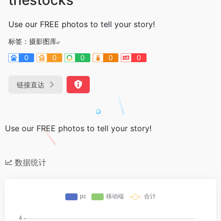
Use our FREE photos to tell your story!
标签：
摄影图库
0
0
0
0
0
链接直达
Use our FREE photos to tell your story!
数据统计