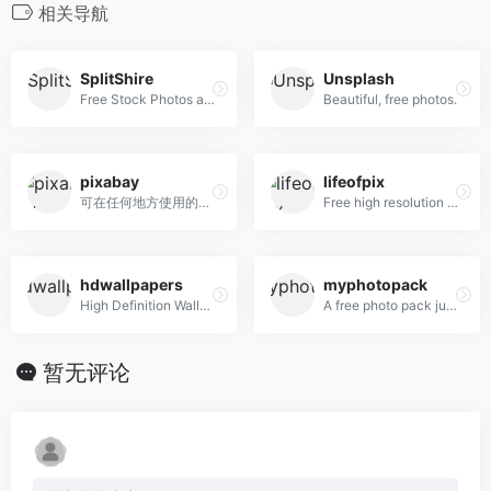
相关导航
SplitShire
Unsplash
Free Stock Photos and Videos for commercial use.
Beautiful, free photos.
pixabay
lifeofpix
可在任何地方使用的免费图片和视频
Free high resolution photography
hdwallpapers
myphotopack
High Definition Wallpapers & Desktop Backgrounds
A free photo pack just for you. Every month.
暂无评论