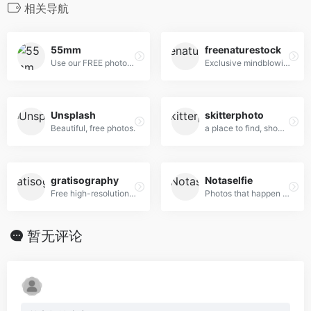
相关导航
55mm
freenaturestock
Use our FREE photos to tell your story!
Exclusive mindblowing freebies for designers and developers
Unsplash
skitterphoto
Beautiful, free photos.
a place to find, show and share public domain photos
gratisography
Notaselfie
Free high-resolution pictures you can use on your personal and commercial projects, free of copyright restrictions.
Photos that happen along the way. You can use the images anyway you like. Have fun!
暂无评论