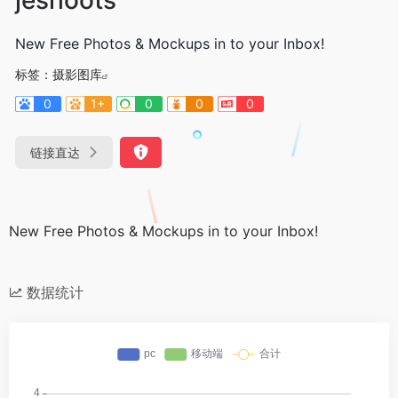
New Free Photos & Mockups in to your Inbox!
标签：
摄影图库
0
1+
0
0
0
链接直达
New Free Photos & Mockups in to your Inbox!
数据统计