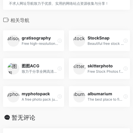
不求人网址导航致力于优质、实用的网络站点资源收集与分享！
相关导航
gratisography
StockSnap
Free high-resolution pictures you can use on your personal and commercial projects, free of copyright restrictions.
Beautiful free stock photos
图图ACG
skitterphoto
致力于分享全网高清好看的图片
Free Stock Photos for Creative Professionals
myphotopack
albumarium
A free photo pack just for you. Every month.
The best place to find & share beautiful images
暂无评论