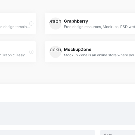
Graphberry
free web resources and graphic design templates.
MockupZone
High Quality PSD Mockups for Graphic Designers.