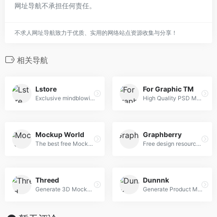
网址导航不承担任何责任。
不求人网址导航致力于优质、实用的网络站点资源收集与分享！
相关导航
Lstore
For Graphic TM
Exclusive mindblowing freebies for designers and developers
High Quality PSD Mockups for Graphic Designers.
Mockup World
Graphberry
The best free Mockups from the Web
Free design resources, Mockups, PSD web templates, Icons
Threed
Dunnnk
Generate 3D Mockups right in your Browser
Generate Product Mockups For Free