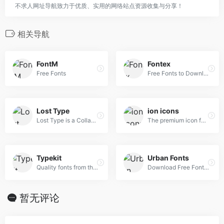
不求人网址导航致力于优质、实用的网络站点资源收集与分享！
相关导航
FontM
Fontex
Free Fonts
Free Fonts to Download + Premium Typefaces
Lost Type
ion icons
Lost Type is a Collaborative Digital Type Foundry
The premium icon font for Ionic Framework
Typekit
Urban Fonts
Quality fonts from the world’s best foundries.
Download Free Fonts and Free Dingbats.
暂无评论