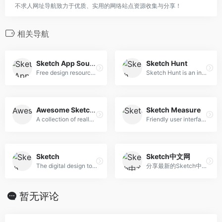
不求人网址导航致力于优质、实用的网络站点资源收集与分享！
相关导航
Sketch App Sources
Sketch Hunt
Free design resources and plugins - Icons, UI Kits, Wireframes, iOS, Android Templates for Sketch
Sketch Hunt is an independent blog sharing gems in learning, plugins &amp; design tools for fans of Sketch app.
Awesome Sketch Plugins
Sketch Measure
A collection of really useful Sketch plugins.
Friendly user interface offers you a more intuitive way of making marks.
Sketch
Sketch中文网
The digital design toolkit
分享最新的Sketch中文手册
暂无评论