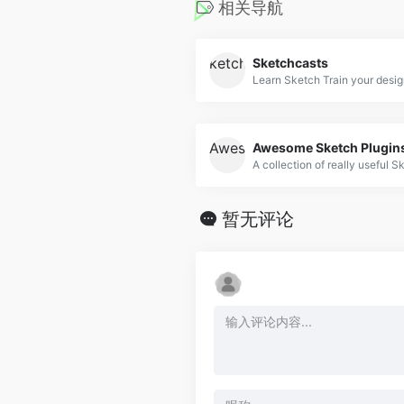
相关导航
Sketchcasts
Awesome Sketch Plugin
A collection of really useful S
暂无评论