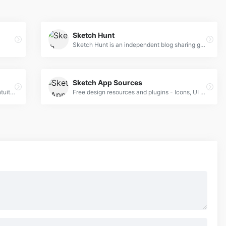
Sketch Hunt
Sketch Hunt is an independent blog sharing gems in learning, plugins &amp; design tools for fans of Sketch app.
Sketch App Sources
Friendly user interface offers you a more intuitive way of making marks.
Free design resources and plugins - Icons, UI Kits, Wireframes, iOS, Android Templates for Sketch