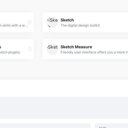
Sketch
Learn Sketch Train your design skills with a weekly video tutorial
The digital design toolkit
s
Sketch Measure
ketch plugins.