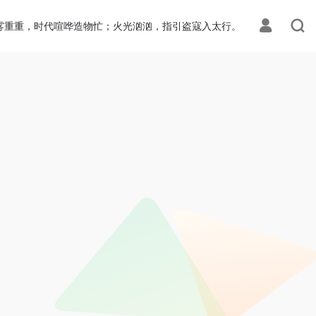
雾重重，时代喧哗造物忙；火光汹汹，指引盗寇入太行。