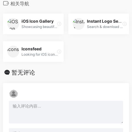
相关导航
iOS Icon Gallery
Instant Logo Search
Showcasing beautiful icon designs from the iOS App Store
Search & download thousands of logos instantly
Iconsfeed
Looking for iOS icon inspiration? We bring the iOS icons gallery to you.
暂无评论