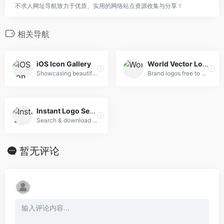
不求人网址导航致力于优质、实用的网络站点资源收集与分享！
相关导航
iOS Icon Gallery
World Vector Logo
Showcasing beautiful icon designs from the iOS App Store
Brand logos free to download
Instant Logo Search
Search & download thousands of logos instantly
暂无评论