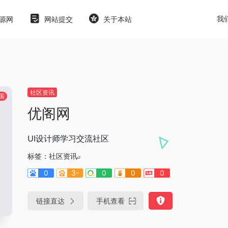
我
源网
网站提交
关于本站
社区资讯
国
优阁网
UI设计师学习交流社区
标签：
社区资讯
0
3-
0
0
0
链接直达
手机查看