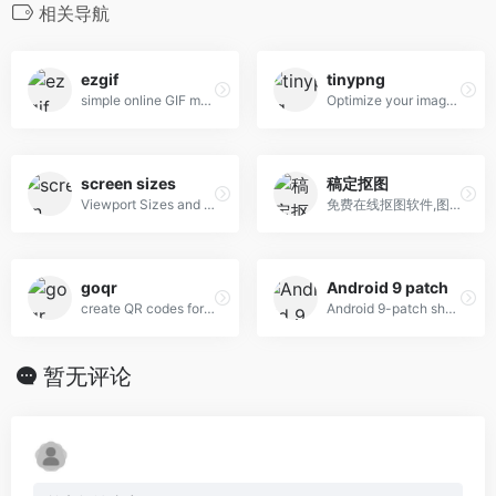
相关导航
ezgif
tinypng
simple online GIF maker and toolset for basic animated GIF editing.
Optimize your images with a perfect balance in quality and file size.
screen sizes
稿定抠图
Viewport Sizes and Pixel Densities for Popular Devices
免费在线抠图软件,图片快速换背景-抠白底图
goqr
Android 9 patch
create QR codes for free (Logo, T-Shirt, vCard, EPS)
Android 9-patch shadow generator fully customizable shadows
暂无评论