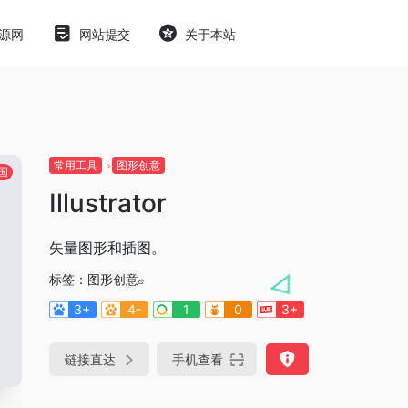
源网
网站提交
关于本站
常用工具
图形创意
国
Illustrator
矢量图形和插图。
标签：
图形创意
3+
4-
1
0
3+
链接直达
手机查看