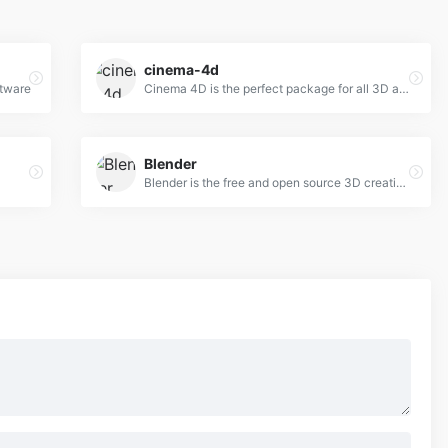
cinema-4d
ftware
Cinema 4D is the perfect package for all 3D artists who want to achieve breathtaking results fast and hassle-free.
Blender
Blender is the free and open source 3D creation suite.