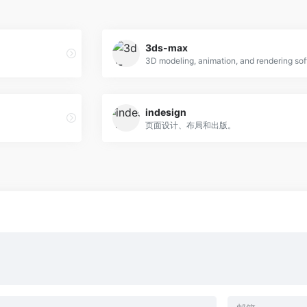
3ds-max
3D modeling, animation, and rendering so
indesign
页面设计、布局和出版。