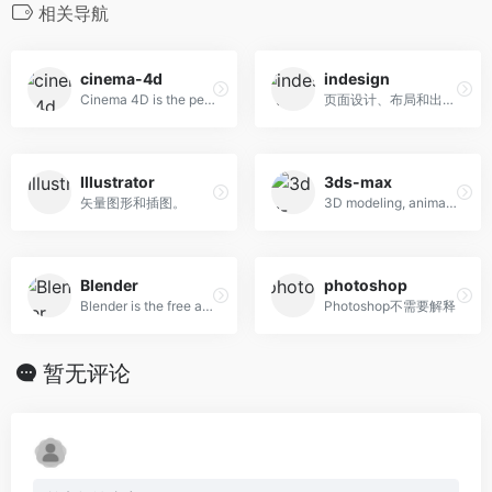
相关导航
cinema-4d
indesign
Cinema 4D is the perfect package for all 3D artists who want to achieve breathtaking results fast and hassle-free.
页面设计、布局和出版。
Illustrator
3ds-max
矢量图形和插图。
3D modeling, animation, and rendering software
Blender
photoshop
Blender is the free and open source 3D creation suite.
Photoshop不需要解释
暂无评论