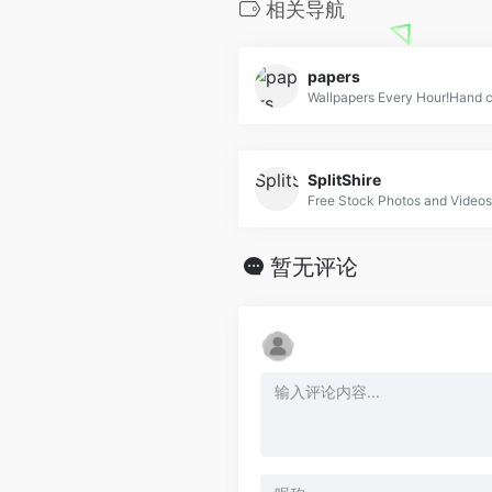
相关导航
papers
Wallpapers Every Hour!Hand co
SplitShire
暂无评论