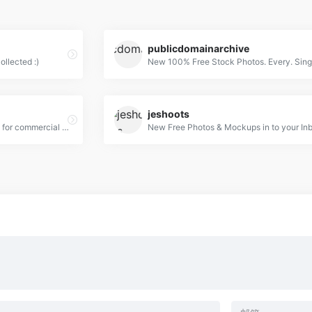
publicdomainarchive
llected :)
jeshoots
Free Stock Photos and Videos for commercial use.
New Free Photos & Mockups in to your Inb