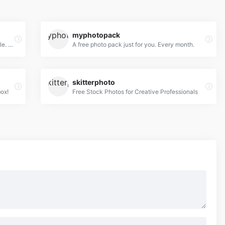
myphotopack
New 100% Free Stock Photos. Every. Single. Week.
A free photo pack just for you. Every month.
skitterphoto
ox!
Free Stock Photos for Creative Professionals