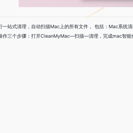
一站式清理，自动扫描Mac上的所有文件， 包括：Mac系统清理
作三个步骤：打开CleanMyMac—扫描—清理，完成mac智