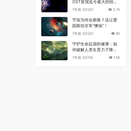
OST发现迄今最大的恒星
级黑洞
7年前 (2020)
2.7K
宇宙为何会膨胀？这让爱
因斯坦非常“懊恼”！
7年前 (2020)
6K
守护生命起源的健康：如
何破解人类生育力下降难
题
7年前 (2019)
1.5K