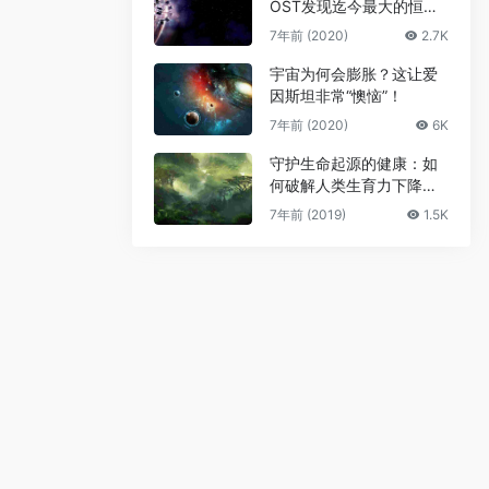
OST发现迄今最大的恒星
级黑洞
7年前 (2020)
2.7K
宇宙为何会膨胀？这让爱
因斯坦非常“懊恼”！
7年前 (2020)
6K
守护生命起源的健康：如
何破解人类生育力下降难
题
7年前 (2019)
1.5K