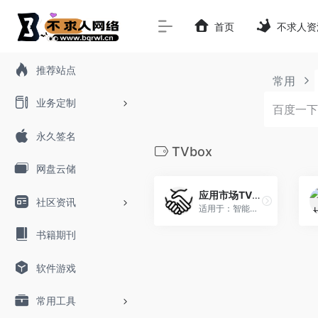
首页
不求人资
推荐站点
常用
业务定制
永久签名
TVbox
网盘云储
应用市场TV版搭建
社区资讯
适用于：智能电视,投影仪,机顶盒,安卓手机
书籍期刊
软件游戏
常用工具