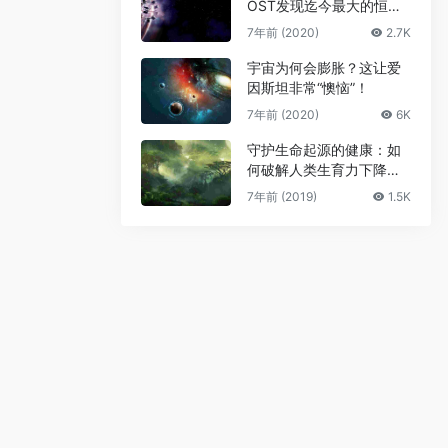
OST发现迄今最大的恒星
级黑洞
7年前 (2020)
2.7K
宇宙为何会膨胀？这让爱
因斯坦非常“懊恼”！
7年前 (2020)
6K
守护生命起源的健康：如
何破解人类生育力下降难
题
7年前 (2019)
1.5K