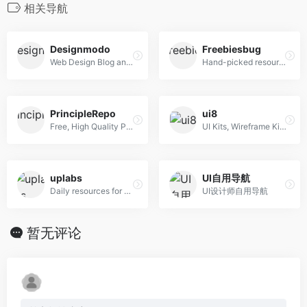
相关导航
Designmodo
Freebiesbug
Web Design Blog and Shop
Hand-picked resources for web designer and developers, constantly updated.
PrincipleRepo
ui8
Free, High Quality Principle Resources
UI Kits, Wireframe Kits, Templates, Icons and More
uplabs
UI自用导航
Daily resources for product designers & developers
UI设计师自用导航
暂无评论