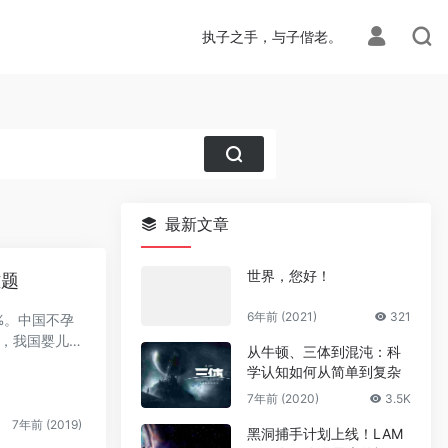
执子之手，与子偕老。
最新文章
世界，您好！
难题
6年前 (2021)
321
5%。中国不孕
外，我国婴儿出
从牛顿、三体到混沌：科
学认知如何从简单到复杂
7年前 (2020)
3.5K
7年前 (2019)
黑洞捕手计划上线！LAM