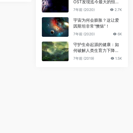
OST发现迄今最大的恒星
级黑洞
7年前 (2020)
2.7K
宇宙为何会膨胀？这让爱
因斯坦非常“懊恼”！
7年前 (2020)
6K
守护生命起源的健康：如
何破解人类生育力下降难
题
7年前 (2019)
1.5K