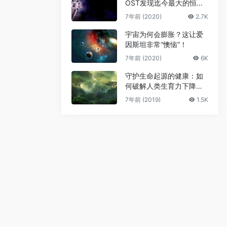
OST发现迄今最大的恒星
级黑洞
7年前 (2020)
2.7K
宇宙为何会膨胀？这让爱
因斯坦非常“懊恼”！
7年前 (2020)
6K
守护生命起源的健康：如
何破解人类生育力下降难
题
7年前 (2019)
1.5K