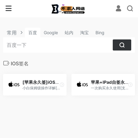
常用
百度
Google
站内
淘宝
Bing
IOS签名
[苹果永久签]iOS+ipad永久自签，无需越狱
苹果+IPad自签永久不掉签教程[支持IOS系统14.0-17.0]
小白保姆级操作详解[不限系统]
一次购买永久使用[支持IOS系统14.0-17.0]