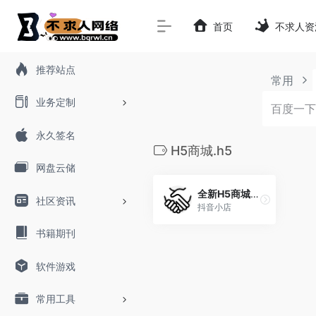
首页
不求人资
推荐站点
常用
业务定制
永久签名
H5商城.h5
网盘云储
全新H5商城搭建
社区资讯
抖音小店
书籍期刊
软件游戏
常用工具