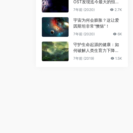
OST发现迄今最大的恒星
级黑洞
7年前 (2020)
2.7K
宇宙为何会膨胀？这让爱
因斯坦非常“懊恼”！
7年前 (2020)
6K
守护生命起源的健康：如
何破解人类生育力下降难
题
7年前 (2019)
1.5K