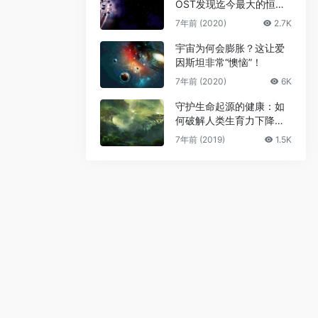
OST发现迄今最大的恒星
级黑洞
7年前 (2020)
2.7K
宇宙为何会膨胀？这让爱
因斯坦非常“懊恼”！
7年前 (2020)
6K
守护生命起源的健康：如
何破解人类生育力下降难
题
7年前 (2019)
1.5K