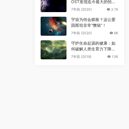
OST发现迄今最大的恒星
级黑洞
7年前 (2020)
2.7K
宇宙为何会膨胀？这让爱
因斯坦非常“懊恼”！
7年前 (2020)
6K
守护生命起源的健康：如
何破解人类生育力下降难
题
7年前 (2019)
1.5K