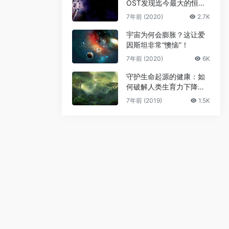
OST发现迄今最大的恒星
级黑洞
7年前 (2020)
2.7K
宇宙为何会膨胀？这让爱
因斯坦非常“懊恼”！
7年前 (2020)
6K
守护生命起源的健康：如
何破解人类生育力下降难
题
7年前 (2019)
1.5K