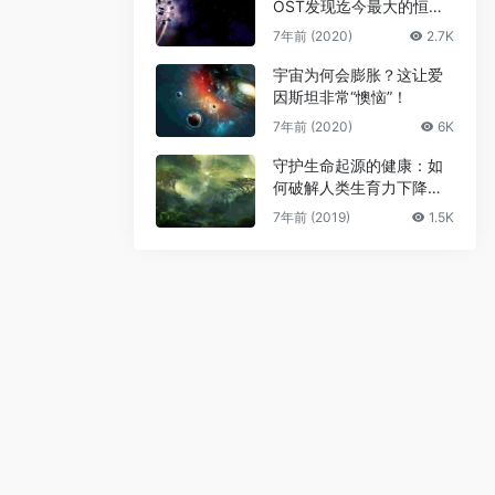
OST发现迄今最大的恒星
级黑洞
7年前 (2020)
2.7K
宇宙为何会膨胀？这让爱
因斯坦非常“懊恼”！
7年前 (2020)
6K
守护生命起源的健康：如
何破解人类生育力下降难
题
7年前 (2019)
1.5K