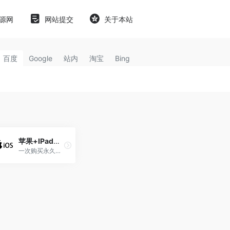
源网
网站提交
关于本站
百度
Google
站内
淘宝
Bing
苹果+IPad自签永久不掉签教程[支持IOS系统14.0-17.0]
一次购买永久使用[支持IOS系统14.0-17.0]