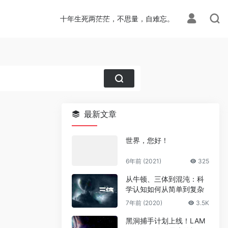
十年生死两茫茫，不思量，自难忘。
最新文章
世界，您好！
6年前 (2021)
325
从牛顿、三体到混沌：科
学认知如何从简单到复杂
7年前 (2020)
3.5K
黑洞捕手计划上线！LAM