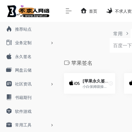
首页
不求人资
推荐站点
常用
业务定制
永久签名
苹果签名
网盘云储
[苹果永久签]iOS+ipad永久自签，无需越狱
社区资讯
小白保姆级操作详解[不限系统]
书籍期刊
软件游戏
常用工具