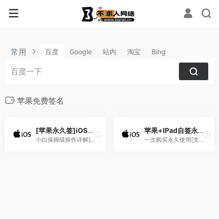
常用
百度
Google
站内
淘宝
Bing
苹果免费签名
[苹果永久签]iOS+ipad永久自签，无需越狱
苹果+IPad自签永久不掉签教程[支持IOS系统14.0-17.0]
小白保姆级操作详解[不限系统]
一次购买永久使用[支持IOS系统14.0-17.0]